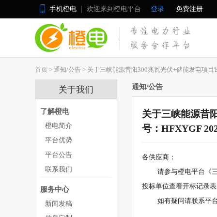
手机橙电
欢迎来到橙电平台
登录
免费注册
首页
>
通知/公告
>
关于三峡能源昔阳300兆瓦光伏+储能发电项目送出线
通知/公告
关于我们
了解橙电
关于三峡能源昔阳
橙电简介
号：HFXYGF 20
平台优势
平台公告
各供应商
：
联系我们
请参与
橙电平台
《
投标单位查看开标记录表
服务中心
如有疑问请联系平
新闻发稿