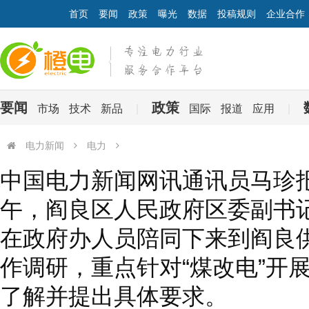
首页
要闻
政策
曝光
数据
投稿规则
企业合作
要闻
政策
市场
技术
新品
|
国际
报道
应用
|
电力新闻
电力
中国电力新闻网讯通讯员马珍报道10月12日下午，阎良区人民政府区委
中国电力新闻网讯通讯员马珍报
同下来到阎良供电公司进行工作调研，重点针对“煤改电”开展情况进行
午，阎良区人民政府区委副书
在政府办人员陪同下来到阎良
作调研，重点针对“煤改电”开
了解并提出具体要求。