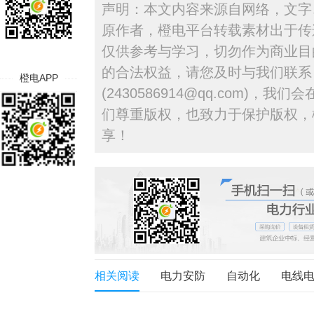
声明：本文内容来源自网络，文字
原作者，橙电平台转载素材出于传
仅供参考与学习，切勿作为商业目
的合法权益，请您及时与我们联系
橙电APP
(2430586914@qq.com)，
们尊重版权，也致力于保护版权，
享！
相关阅读
电力安防
自动化
电线