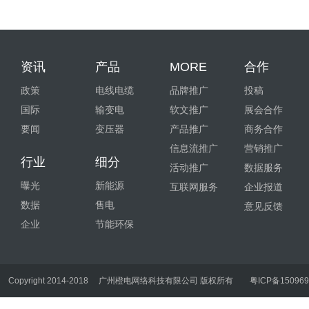
资讯
产品
MORE
合作
政策
电线电缆
品牌推广
投稿
国际
输变电
软文推广
展会合作
要闻
变压器
产品推广
商务合作
信息流推广
营销推广
行业
细分
活动推广
数据服务
曝光
新能源
互联网服务
企业报道
数据
售电
意见反馈
企业
节能环保
Copyright 2014-2018
广州橙电网络科技有限公司 版权所有
粤ICP备150969